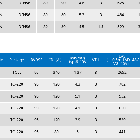
N
DFN56
80
90
4.8
3
625
1
N
DFN56
80
80
5.3
3
484
1
N
DFN56
80
80
4.5
1.5
529
3
EAS
Ron(mΩ)
ty
Package
BVDSS
ID（A）
VTH
（L=0.5mH VD=48V
typ @ 10V
VG=10V）
TOLL
95
340
1.37
3
2652
TO-220
95
120
4.3
3
702
TO-220
95
120
5.1
3
552
TO-220
90
120
4.1
3
650
TO-220
95
120
3.9
3
529
TO-220
95
80
6
3
441