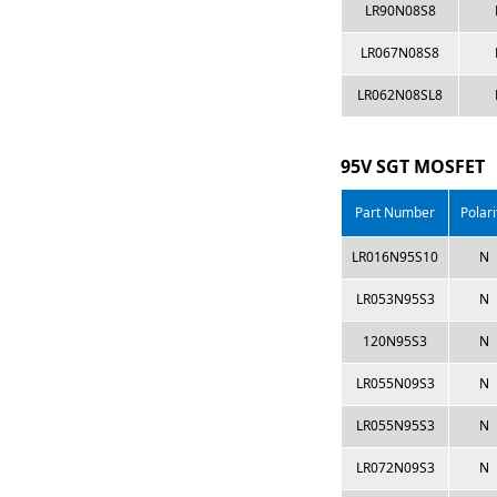
LR90N08S8
LR067N08S8
LR062N08SL8
95V SGT MOSFET
Part Number
Polari
LR016N95S10
N
LR053N95S3
N
120N95S3
N
LR055N09S3
N
LR055N95S3
N
LR072N09S3
N