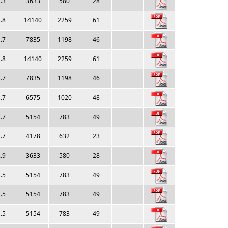
.3
3633
580
28
.8
14140
2259
61
.7
7835
1198
46
.8
14140
2259
61
.7
7835
1198
46
.7
6575
1020
48
.7
5154
783
49
.7
4178
632
23
.9
3633
580
28
.5
5154
783
49
.5
5154
783
49
.5
5154
783
49