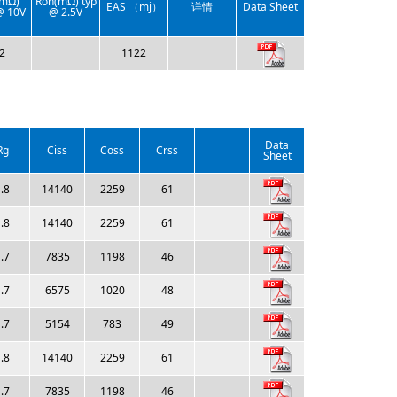
(mΩ)
Ron(mΩ) typ
EAS （mj）
详情
Data Sheet
@ 10V
@ 2.5V
.2
1122
Data
Rg
Ciss
Coss
Crss
Sheet
.8
14140
2259
61
.8
14140
2259
61
.7
7835
1198
46
.7
6575
1020
48
.7
5154
783
49
.8
14140
2259
61
.7
7835
1198
46