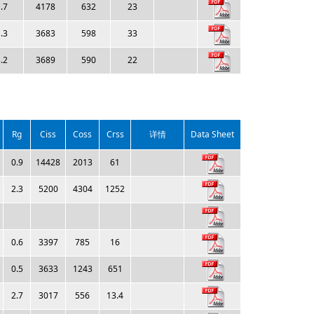
.7
4178
632
23
.3
3683
598
33
.2
3689
590
22
Rg
Ciss
Coss
Crss
详情
Data Sheet
0.9
14428
2013
61
2.3
5200
4304
1252
0.6
3397
785
16
0.5
3633
1243
651
2.7
3017
556
13.4