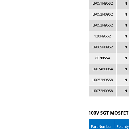
LR051N95S2
N
LR052N09S2
N
LR052N95S2
N
120N95S2
N
LR069N09S2
N
80N95S4
N
LR074N09S4
N
LR052N95S8
N
LR072N09S8
N
100V SGT MOSFET
Part Number
Polarity