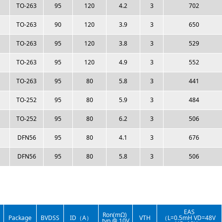
TO-263
95
120
4.2
3
702
TO-263
90
120
3.9
3
650
TO-263
95
120
3.8
3
529
TO-263
95
120
4.9
3
552
TO-263
95
80
5.8
3
441
TO-252
95
80
5.9
3
484
TO-252
95
80
6.2
3
506
DFN56
95
80
4.1
3
676
DFN56
95
80
5.8
3
506
EAS
Ron(mΩ)
Package
BVDSS
ID（A）
VTH
（L=0.5mH VD=48V
typ @ 10V