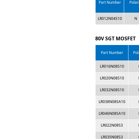
Part Number
Polari
LR012N04S10
N
80V SGT MOSFET
Part Number
Pol
LR016N08S10
LR020N08S10
LR032N08S10
LR038N08SA10
LR046N08SA10
LR022N08S3
LR035N08S3