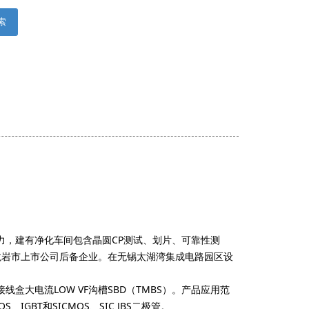
索
力，建有净化车间包含晶圆CP测试、划片、可靠性测
入选龙岩市上市公司后备企业。在无锡太湖湾集成电路园区设
接线盒大电流LOW VF沟槽SBD（TMBS）。产品应用范
BT和SICMOS、SIC JBS二极管。