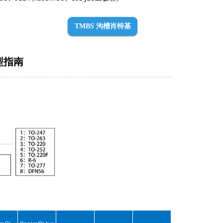
TMBS 沟槽肖特基
选型指南