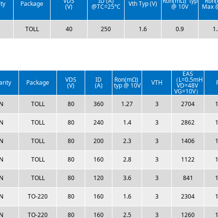
VDS
ID (A)
Ron(mΩ) typ
Ron
ty
Package
Vth Typ (V)
(V)
@TC=25°C
@ 10V
Max 
TOLL
40
250
1.6
0.9
1
EAS
VDS
ID
Ron(mΩ)
（L=0.5mH
arity
Package
VTH
(V)
(A)
typ @ 10V
VD=48V
VG=10V）
N
TOLL
80
360
1.27
3
2704
1
N
TOLL
80
240
1.4
3
2862
1
N
TOLL
80
200
2.3
3
1406
1
N
TOLL
80
160
2.8
3
1122
1
N
TOLL
80
120
3.6
3
841
1
N
TO-220
80
160
1.6
3
2304
1
N
TO-220
80
160
2.5
3
1260
1