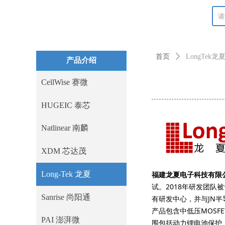
首页
ꄲ
LongTek龙夏
产品介绍
CellWise 赛微
HUGEIC 泰芯
Natlinear 南麟
XDM 芯达茂
Long-Tek 龙夏
福建龙夏电子科技有限
试。2018年研发团队
Sanrise 尚阳通
有研发中心，并与JN
产品包含中低压MOSFE
PAI 澎湃微
围包括动力锂电池保护、