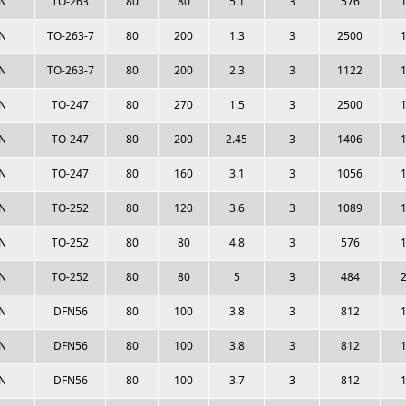
N
TO-263
80
80
5.1
3
576
1
N
TO-263-7
80
200
1.3
3
2500
1
N
TO-263-7
80
200
2.3
3
1122
1
N
TO-247
80
270
1.5
3
2500
1
N
TO-247
80
200
2.45
3
1406
1
N
TO-247
80
160
3.1
3
1056
1
N
TO-252
80
120
3.6
3
1089
1
N
TO-252
80
80
4.8
3
576
1
N
TO-252
80
80
5
3
484
2
N
DFN56
80
100
3.8
3
812
1
N
DFN56
80
100
3.8
3
812
1
N
DFN56
80
100
3.7
3
812
1