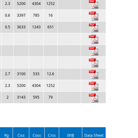
2.3
5200
4304
1252
0.6
3397
785
16
0.5
3633
1243
651
2.7
3100
533
12.6
2.3
5200
4304
1252
2
3143
595
79
Rg
Ciss
Coss
Crss
详情
Data Sheet