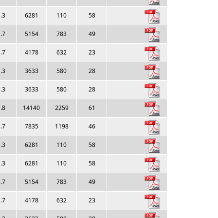
.3
6281
110
58
.7
5154
783
49
.7
4178
632
23
.3
3633
580
28
.3
3633
580
28
.8
14140
2259
61
.7
7835
1198
46
.3
6281
110
58
.3
6281
110
58
.7
5154
783
49
.7
4178
632
23